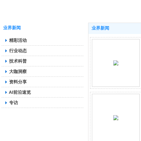
第二期：人工智能与计算机辅助翻译
技术应用 | 精准定位！那些必应百度搜索秘籍
搜索煮译 | 那些助力英文语料库的标注利器：解锁CLAWS 和 USAS
行业报告 | 【必读】ALC发布2024行业调查报告，助力语言服务公司脱颖而出
业界新闻
业界新闻
IEA发布《数字素养的国际视角》评估报告
精彩活动
技术应用 | 提升阅读效率：用 Bionic for Zotero 打造科研阅读新体验
行业动态
技术评论 | 人本主义学习理论视野下ChatGPT对于学生日常学习帮助的思考
技术科普
行业观察 | 郑咏滟：生成式人工智能在外语教育中的应用:关键争议与理论构建
行业报告 |《2024中华文化符号国际传播指数（CSIC）报告》发布
大咖洞察
AI带你读｜与AI一起3分钟学习最新口译技术文章
资料分享
行业动态｜《中国互联网发展报告2024》和《世界互联网发展报告2024》蓝皮书
AI前沿速览
专访