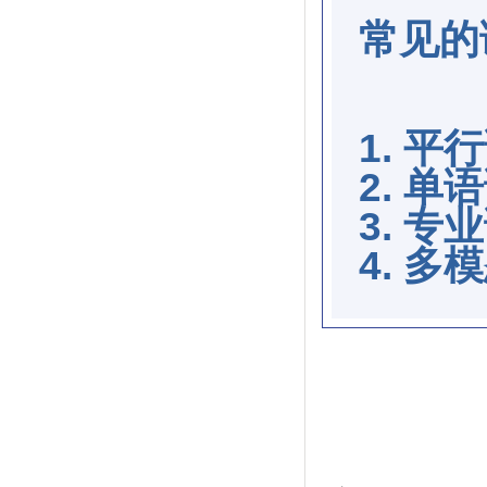
常见的
1. 平
2. 单
3. 专
4. 多