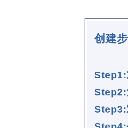
创建
Step
Step
Step
Step